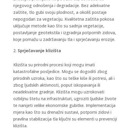
njegovog odnošenja i degradacije. Bez adekvatne
zaštite, tlo gubi svoju plodnost, a okoliš postaje
nepogodan za vegetaciju. Kvalitetna zaštita pokosa
uključuje metode kao što su sadnja vegetacije,
postavljanje geotekstila i izgradnja potpornih zidova,
koje pomažu u zadržavanju tla i sprječavanju erozije.
Sprječavanje klizišta
Klizišta su prirodni procesi koji mogu imati
katastrofalne posljedice. Mogu se dogoditi zbog
prirodnih uzroka, kao što su teške kiše ili potresi, ali i
zbog ljudskih aktivnosti, poput iskopavanja ili
neadekvatne gradnje. Klizišta mogu uzrokovati
ozbiljnu štetu na infrastrukturi, ugroziti ljudske živote
te nanijeti velike ekonomske gubitke. Implementacija
mjera kao što su drenažni sustavi, potporni zidovi i
pravilna stabilizacija tla ključni su elementi u prevenciji
klizišta.